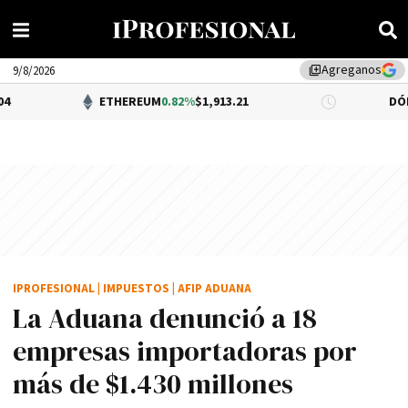
Agreganos
library_add
9/8/2026
ETHEREUM
0.82%
$1,913.21
DÓLAR BNA
0.34
IPROFESIONAL
|
IMPUESTOS
|
AFIP ADUANA
La Aduana denunció a 18
empresas importadoras por
más de $1.430 millones