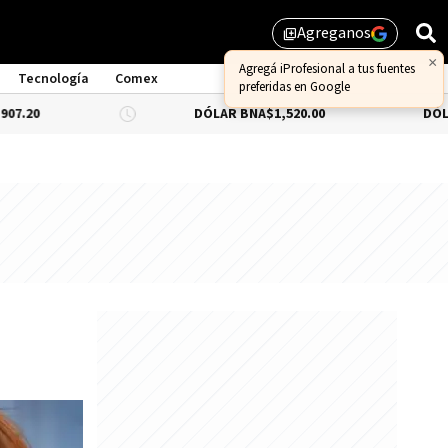
Agreganos
library_add
Tecnología
Comex
DÓLAR BNA
$1,520.00
DÓLAR BLUE
-0.6