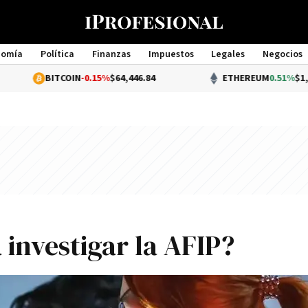
nomía
Política
Finanzas
Impuestos
Legales
Negocios
Management
TCOIN
-0.15%
$64,446.84
ETHEREUM
0.51%
$1,907.20
investigar la AFIP?