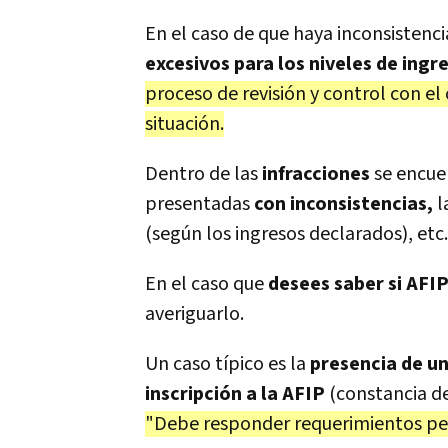
En el caso de que haya inconsisten
excesivos para los niveles de ing
proceso de revisión y control con el
situación.
Dentro de las
infracciones
se encue
presentadas
con inconsistencias,
l
(según los ingresos declarados), etc.
En el caso que
desees saber si AFIP
averiguarlo.
Un caso típico es la
presencia de un
inscripción a la AFIP
(constancia de
"Debe responder requerimientos pend