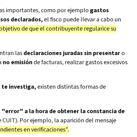
cias importantes, como por ejemplo
gastos
resos declarados,
el fisco puede llevar a cabo un
 objetivo de que el contribuyente regularice su
ntran las
declaraciones juradas sin presentar
o
a
no emisión
de facturas, realizar gastos excesivos
 te investiga,
existen distintas formas de
 "error" a la hora de obtener la constancia de
 CUIT). Por ejemplo, la aparición del mensaje
ientes en verificaciones".