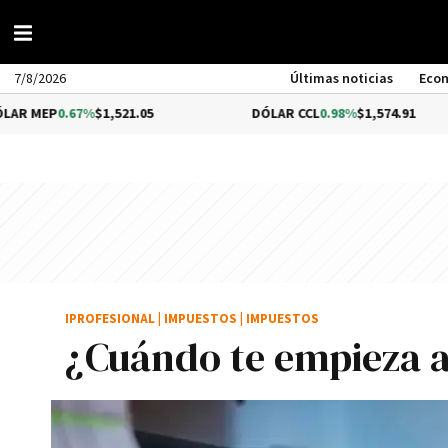
7/8/2026
Últimas noticias
Eco
7%
$1,521.05
DÓLAR CCL
0.98%
$1,574.91
BI
IPROFESIONAL
|
IMPUESTOS
|
IMPUESTOS
¿Cuándo te empieza a 