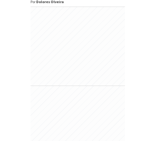
Por
Dolores Olveira