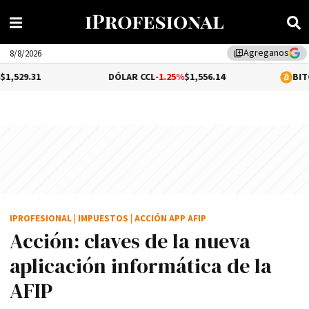
Agreganos
library_add
8/8/2026
DÓLAR CCL
-1.25%
$1,556.14
BITCOIN
-0.02%
IPROFESIONAL
|
IMPUESTOS
|
ACCIÓN APP AFIP
Acción: claves de la nueva
aplicación informática de la
AFIP