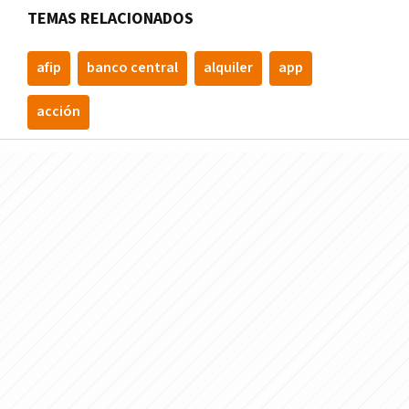
TEMAS RELACIONADOS
afip
banco central
alquiler
app
acción