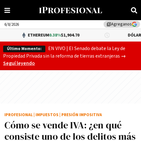
Agreganos
library_add
6/8/2026
ETHEREUM
0.38%
$1,904.70
DÓLAR BNA
0.34%
EN VIVO | El Senado debate la Ley de
Último Momento:
El Senado
Propiedad Privada sin la reforma de tierras extranjeras
→
Seguí leyendo
IPROFESIONAL
|
IMPUESTOS
|
PRESIÓN IMPOSITIVA
Cómo se vende IVA: ¿en qué
consiste uno de los delitos más