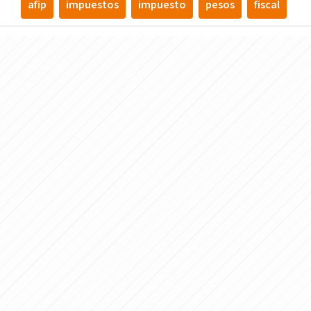
afip
impuestos
impuesto
pesos
fiscal