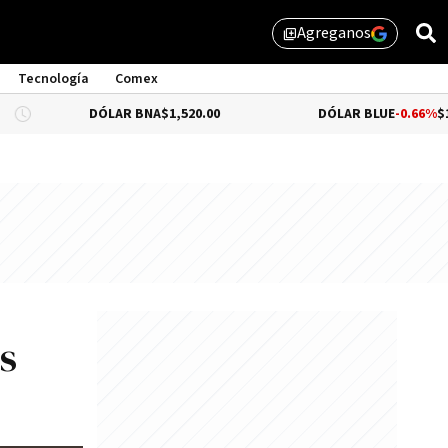
Agreganos
library_add
Tecnología
Comex
DÓLAR BNA
$1,520.00
DÓLAR BLUE
-0.66%
$1,530.00
s