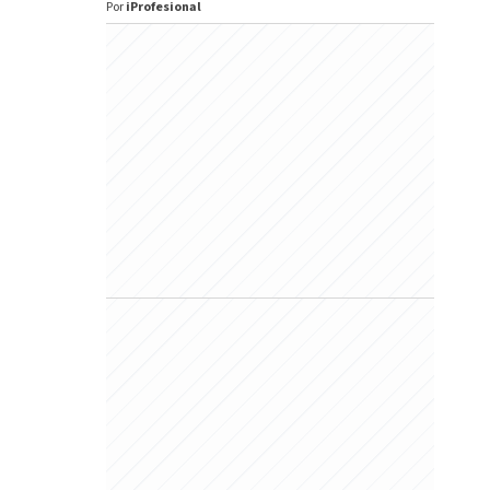
Por
iProfesional