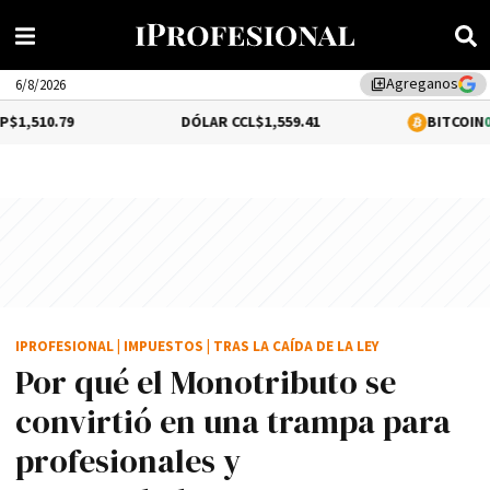
Agreganos
library_add
6/8/2026
DÓLAR CCL
$1,559.41
BITCOIN
0.16%
$64,646.0
IPROFESIONAL
|
IMPUESTOS
|
TRAS LA CAÍDA DE LA LEY
Por qué el Monotributo se
convirtió en una trampa para
profesionales y