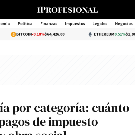
nomía
Política
Finanzas
Impuestos
Legales
Negocios
Management
TCOIN
-0.18%
$64,426.00
ETHEREUM
0.51%
$1,907.19
ía por categoría: cuánto
 pagos de impuesto