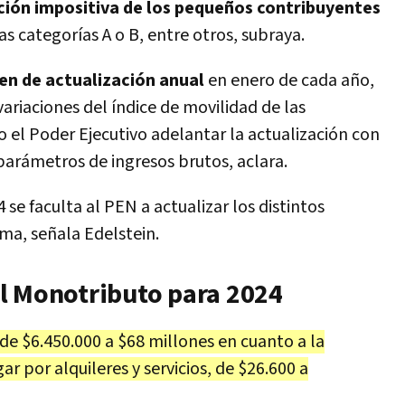
ción impositiva de los pequeños contribuyentes
s categorías A o B, entre otros, subraya.
en de actualización anual
en enero de cada año,
variaciones del índice de movilidad de las
 el Poder Ejecutivo adelantar la actualización con
 parámetros de ingresos brutos, aclara.
 se faculta al PEN a actualizar los distintos
ma, señala Edelstein.
l Monotributo para 2024
de $6.450.000 a $68 millones en cuanto a la
ar por alquileres y servicios, de $26.600 a