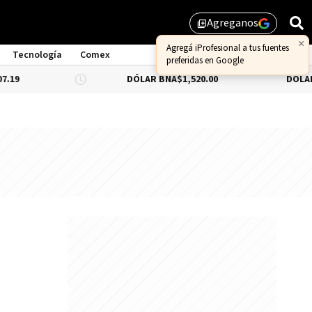
Agreganos
library_add
×
Agregá iProfesional a tus fuentes
Tecnología
Comex
preferidas en Google
DÓLAR BNA
$1,520.00
DÓLAR BLUE
-0.6