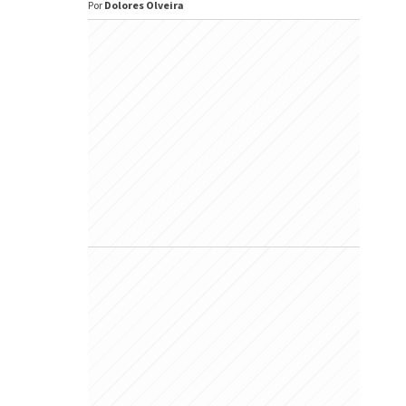
Por
Dolores Olveira