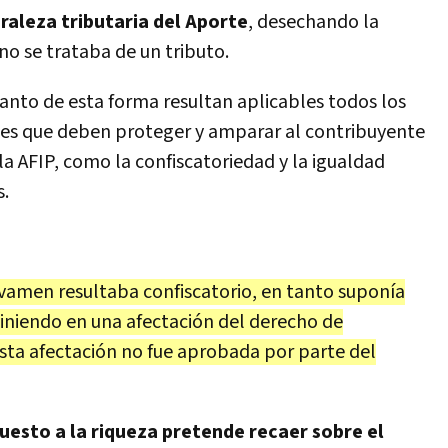
raleza tributaria del Aporte
, desechando la
no se trataba de un tributo.
anto de esta forma resultan aplicables todos los
ales que deben proteger y amparar al contribuyente
n la AFIP, como la confiscatoriedad y la igualdad
s.
vamen resultaba confiscatorio, en tanto suponía
iniendo en una afectación del derecho de
sta afectación no fue aprobada por parte del
esto a la riqueza pretende recaer sobre el