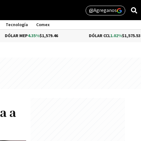
Agreganos
library_add
Tecnología
Comex
EP
4.35%
$1,579.46
DÓLAR CCL
1.02%
$1,575.53
ia a