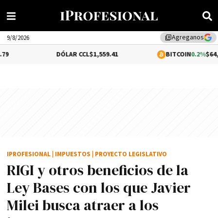
Agreganos
library_add
9/8/2026
DÓLAR CCL
$1,559.41
BITCOIN
0.2%
$64,673.93
IPROFESIONAL
|
IMPUESTOS
|
PROYECTO LEGISLATIVO
RIGI y otros beneficios de la
Ley Bases con los que Javier
Milei busca atraer a los