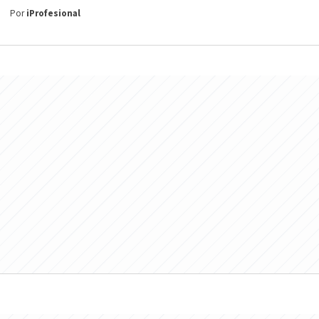
Por
iProfesional