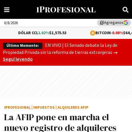
Agreganos
library_add
6/8/2026
ÓLAR CCL
1.02%
$1,575.53
BITCOIN
-0.08%
$64,492.00
EN VIVO | El Senado debate la Ley de
Último Momento:
Gobierno
Propiedad Privada sin la reforma de tierras extranjeras
→
Seguí leyendo
IPROFESIONAL
|
IMPUESTOS
|
ALQUILERES AFIP
La AFIP pone en marcha el
nuevo registro de alquileres