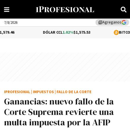
Agreganos
library_add
7/8/2026
DÓLAR CCL
1.02%
$1,575.53
BITCOIN
-0.31%
$6
IPROFESIONAL
|
IMPUESTOS
|
FALLO DE LA CORTE
Ganancias: nuevo fallo de la
Corte Suprema revierte una
multa impuesta por la AFIP