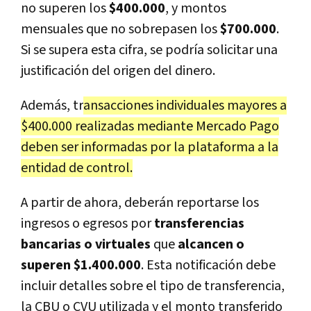
no superen los
$400.000
, y montos
mensuales que no sobrepasen los
$700.000
.
Si se supera esta cifra, se podría solicitar una
justificación del origen del dinero.
Además, tr
ansacciones individuales mayores a
$400.000 realizadas mediante Mercado Pago
deben ser informadas por la plataforma a la
entidad de control.
A partir de ahora, deberán reportarse los
ingresos o egresos por
transferencias
bancarias o virtuales
que
alcancen o
superen $1.400.000
. Esta notificación debe
incluir detalles sobre el tipo de transferencia,
la CBU o CVU utilizada y el monto transferido