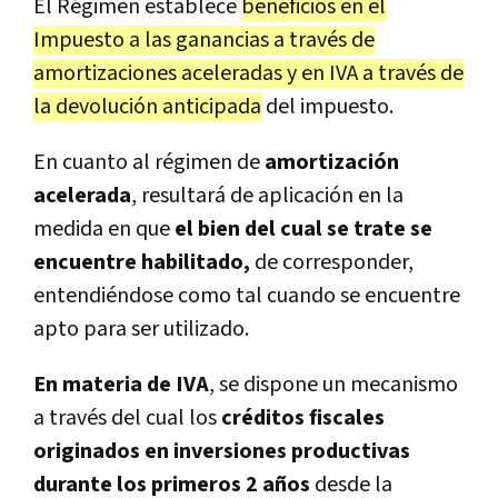
El Régimen establece
beneficios en el
Impuesto a las ganancias a través de
amortizaciones aceleradas y en IVA a través de
la devolución anticipada
del impuesto.
En cuanto al régimen de
amortización
acelerada
, resultará de aplicación en la
medida en que
el bien del cual se trate se
encuentre habilitado,
de corresponder,
entendiéndose como tal cuando se encuentre
apto para ser utilizado.
En materia de IVA
, se dispone un mecanismo
a través del cual los
créditos fiscales
originados en inversiones productivas
durante los primeros 2 años
desde la