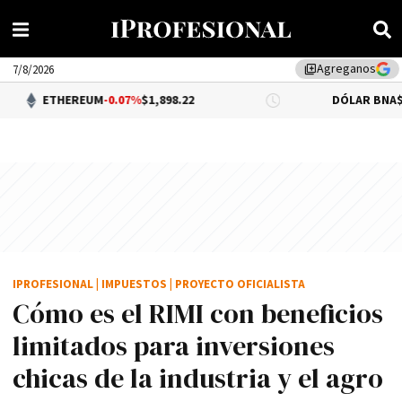
Agreganos
library_add
7/8/2026
EREUM
-0.07%
$1,898.22
DÓLAR BNA
$1,520.00
IPROFESIONAL
|
IMPUESTOS
|
PROYECTO OFICIALISTA
Cómo es el RIMI con beneficios
limitados para inversiones
chicas de la industria y el agro