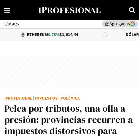
Agreganos
library_add
8/8/2026
ETHEREUM
0.78%
$1,914.44
DÓLAR BNA
$1,520
IPROFESIONAL
|
IMPUESTOS
|
POLÉMICA
Pelea por tributos, una olla a
presión: provincias recurren a
impuestos distorsivos para