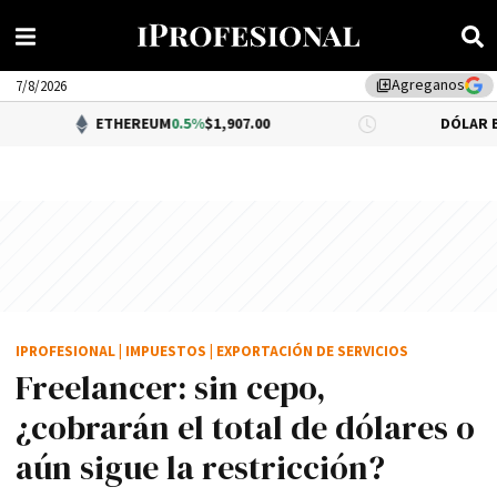
Agreganos
library_add
7/8/2026
ETHEREUM
0.5%
$1,907.00
DÓLAR BNA
0.34%
$1,
IPROFESIONAL
|
IMPUESTOS
|
EXPORTACIÓN DE SERVICIOS
Freelancer: sin cepo,
¿cobrarán el total de dólares o
aún sigue la restricción?