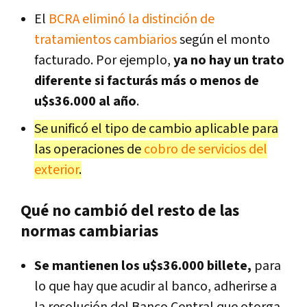
El
BCRA eliminó la distinción de
tratamientos cambiarios
según el monto
facturado. Por ejemplo,
ya no hay un trato
diferente si facturás más o menos de
u$s36.000 al año
.
Se unificó el tipo de cambio aplicable para
las operaciones de
cobro de servicios del
exterior
.
Qué no cambió del resto de las
normas cambiarias
Se mantienen los u$s36.000 billete,
para
lo que hay que acudir al banco, adherirse a
la resolución del Banco Central que otorga