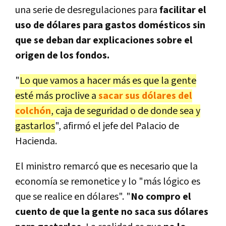
una serie de desregulaciones para
facilitar el
uso de dólares para gastos domésticos sin
que se deban dar explicaciones sobre el
origen de los fondos.
"
Lo que vamos a hacer más es que la gente
esté más proclive a
sacar sus dólares del
colchón
, caja de seguridad o de donde sea y
gastarlos
", afirmó el jefe del Palacio de
Hacienda.
El ministro remarcó que es necesario que la
economía se remonetice y lo "más lógico es
que se realice en dólares".
"
No compro el
cuento de que la gente no saca sus dólares