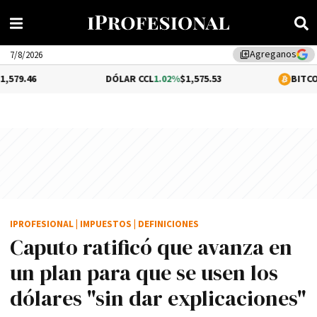
Agreganos
library_add
7/8/2026
DÓLAR CCL
1.02%
$1,575.53
BITCOIN
0.22%
$6
IPROFESIONAL
|
IMPUESTOS
|
DEFINICIONES
Caputo ratificó que avanza en
un plan para que se usen los
dólares "sin dar explicaciones"