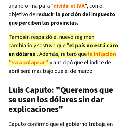
una reforma para "
dividir el IVA
", con el
objetivo de
reducir la porción del impuesto
que perciben las provincias.
También respaldó el nuevo régimen
cambiario y sostuvo que "
el país no está caro
en dólares
". Además, reiteró que
la inflación
"va a colapsar"
y anticipó que el índice de
abril será más bajo que el de marzo.
Luis Caputo: "Queremos que
se usen los dólares sin dar
explicaciones"
Caputo confirmó que el gobierno trabaja en