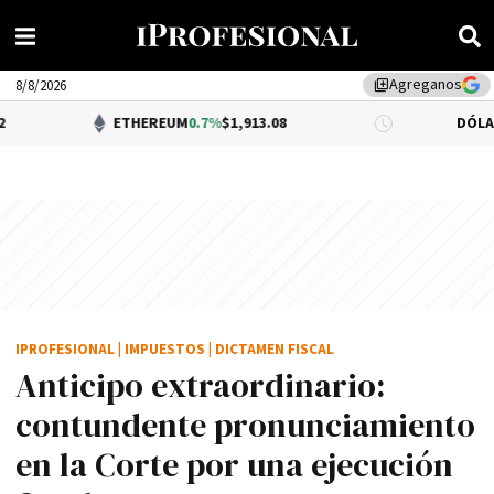
Agreganos
library_add
8/8/2026
ETHEREUM
0.7%
$1,913.08
DÓLAR BNA
$1,52
IPROFESIONAL
|
IMPUESTOS
|
DICTAMEN FISCAL
Anticipo extraordinario:
contundente pronunciamiento
en la Corte por una ejecución