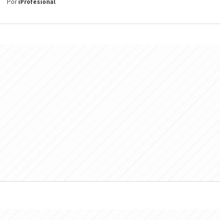
Por
iProfesional