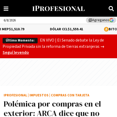
Agreganos
library_add
6/8/2026
10.79
DÓLAR CCL
$1,559.41
BITCOIN
$64,54
EN VIVO | El Senado debate la Ley de
Último Momento:
Gobierno
Propiedad Privada sin la reforma de tierras extranjeras
→
Seguí leyendo
IPROFESIONAL
|
IMPUESTOS
|
COMPRAS CON TARJETA
Polémica por compras en el
exterior: ARCA dice que no