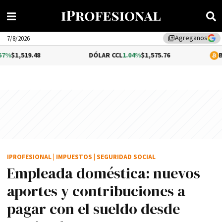
Agreganos
library_add
7/8/2026
9.48
DÓLAR CCL
1.04%
$1,575.76
BITCOIN
0
IPROFESIONAL
|
IMPUESTOS
|
SEGURIDAD SOCIAL
Empleada doméstica: nuevos
aportes y contribuciones a
pagar con el sueldo desde