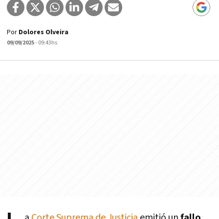
Por
Dolores Olveira
09/09/2025
- 09:43hs
a
Corte Suprema de Justicia
emitió un
fallo