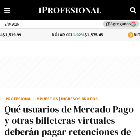
Agreganos
library_add
7/8/2026
DÓLAR CCL
1.02%
$1,575.45
BITCOIN
0.2%
$
IPROFESIONAL
|
IMPUESTOS
|
INGRESOS BRUTOS
Qué usuarios de Mercado Pago
y otras billeteras virtuales
deberán pagar retenciones de