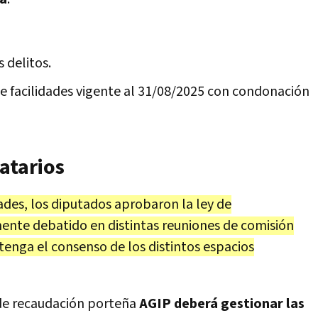
 delitos.
e facilidades vigente al 31/08/2025 con condonación
atarios
des, los diputados aprobaron la ley de
nte debatido en distintas reuniones de comisión
 tenga el consenso de los distintos espacios
de recaudación porteña
AGIP deberá gestionar las