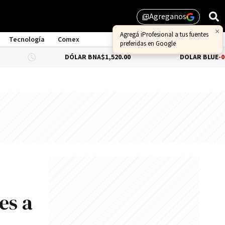
Agreganos
library_add
Tecnología
Comex
DÓLAR BNA
$1,520.00
DÓLAR BLUE
-0.66%
$1,53
es a