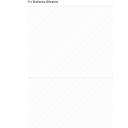
Por
Dolores Olveira