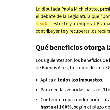
La diputada Paola Michielotto, pres
el debate de la Legislatura que "
deudas
, estricto y atemporal. Es u
contribuyente y recuperar los recurs
Qué beneficios otorga 
Los siguientes son los beneficios de
de Buenos Aires, tal como describe G
Aplica a
todos los impuestos
.
Para deudas vencidas hasta el 31/
Contempla una condonación total
hasta el 100%
, según el plazo d