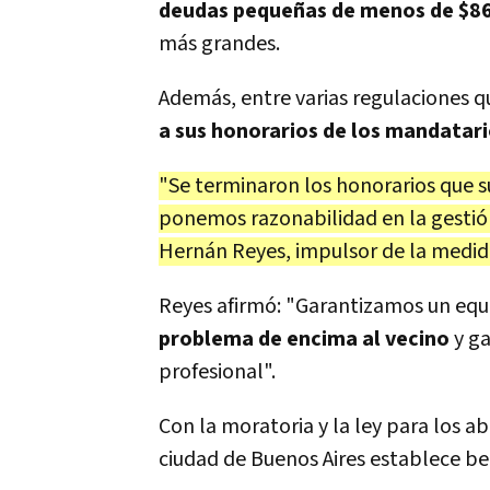
deudas pequeñas de menos de $8
más grandes.
Además, entre varias regulaciones qu
a sus honorarios de los mandatar
"Se terminaron los honorarios que su
ponemos razonabilidad en la gestión
Hernán Reyes, impulsor de la medid
Reyes afirmó: "Garantizamos un equi
problema de encima al vecino
y ga
profesional".
Con la moratoria y la ley para los 
ciudad de Buenos Aires establece ben