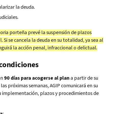
larizar la deuda.
diciales.
toria porteña prevé la suspensión de plazos
. Si se cancela la deuda en su totalidad, ya sea al
uirá la acción penal, infraccional o delictual.
 condiciones
en
90 días para acogerse al plan
a partir de su
n las próximas semanas, AGIP comunicará en su
su implementación, plazos y procedimientos de
ia
: