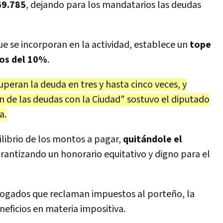
69.785
, dejando para los mandatarios las deudas
e se incorporan en la actividad, establece un
tope
ios del 10%
.
peran la deuda en tres y hasta cinco veces, y
 de las deudas con la Ciudad" sostuvo el diputado
a.
librio de los montos a pagar,
quitándole el
rantizando un honorario equitativo y digno para el
abogados que reclaman impuestos al porteño, la
eficios en materia impositiva.