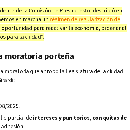
identa de la Comisión de Presupuesto, describió en
ponemos en marcha un
régimen de regularización de
na oportunidad para reactivar la economía, ordenar al
os para la ciudad".
la moratoria porteña
 la moratoria que aprobó la Legislatura de la ciudad
irardi:
08/2025.
 o parcial de
intereses y punitorios, con quitas de
e adhesión.