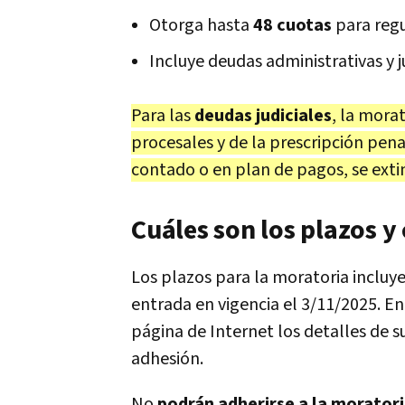
Otorga hasta
48 cuotas
para regu
Incluye deudas administrativas y ju
Para las
deudas judiciales
, la mora
procesales y de la prescripción penal
contado o en plan de pagos, se exting
Cuáles son los plazos y
Los plazos para la moratoria incluy
entrada en vigencia el 3/11/2025. E
página de Internet los detalles de 
adhesión.
No
podrán adherirse a la morator