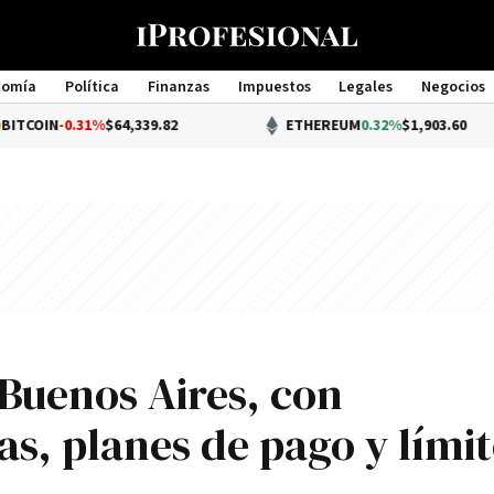
nomía
Política
Finanzas
Impuestos
Legales
Negocios
Management
0.31%
$64,339.82
ETHEREUM
0.32%
$1,903.60
Buenos Aires, con
s, planes de pago y límit