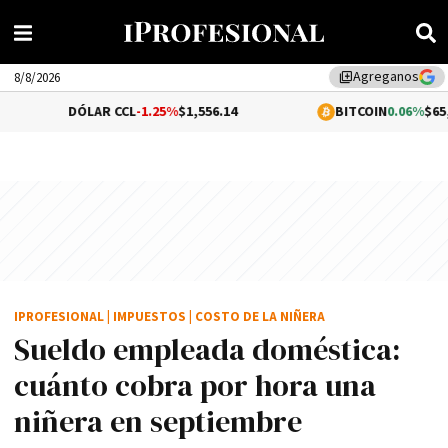
Agreganos
library_add
8/8/2026
ÓLAR CCL
-1.25%
$1,556.14
BITCOIN
0.06%
$65,038.02
IPROFESIONAL
|
IMPUESTOS
|
COSTO DE LA NIÑERA
Sueldo empleada doméstica:
cuánto cobra por hora una
niñera en septiembre