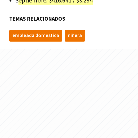
S
eptiembre: $416.641 / $3.294
TEMAS RELACIONADOS
empleada domestica
niñera