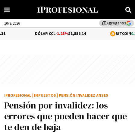
Agreganos
library_add
10/8/2026
DÓLAR CCL
-1.25%
$1,556.14
BITCOIN
0.37%
$65,014.
IPROFESIONAL
|
IMPUESTOS
|
PENSIÓN INVALIDEZ ANSES
Pensión por invalidez: los
errores que pueden hacer que
te den de baja