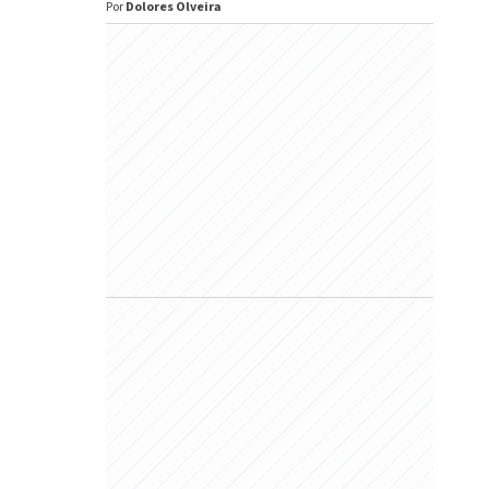
Por
Dolores Olveira