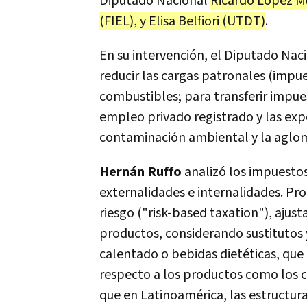
Diputado Nacional
Ricardo López Mu
(FIEL), y Elisa Belfiori (UTDT)
.
En su intervención, el Diputado Nac
reducir las cargas patronales (impue
combustibles; para transferir impue
empleo privado registrado y las exp
contaminación ambiental y la aglo
Hernán Ruffo
analizó los impuesto
externalidades e internalidades. Pr
riesgo ("risk-based taxation"), ajus
productos, considerando sustitutos
calentado o bebidas dietéticas, que
respecto a los productos como los c
que en Latinoamérica, las estructur