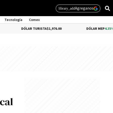
Agreganos
library_add
Tecnología
Comex
DÓLAR TURISTA
$1,976.00
DÓLAR MEP
4.35%
$1,579.46
scal