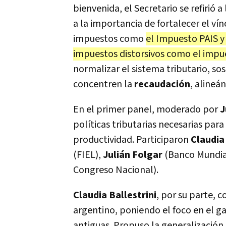
bienvenida, el Secretario se refirió 
a la importancia de fortalecer el ví
impuestos como
el Impuesto PAIS y
impuestos distorsivos como el impue
normalizar el sistema tributario, s
concentren la
recaudación
, alineá
En el primer panel, moderado por
J
políticas tributarias necesarias par
productividad. Participaron
Claudia
(FIEL),
Julián Folgar
(Banco Mundia
Congreso Nacional).
Claudia Ballestrini
, por su parte, 
argentino, poniendo el foco en el ga
antiguas. Propuso la generalización 