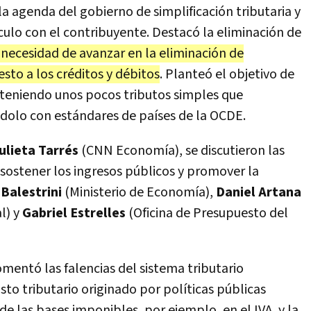
a la agenda del gobierno de simplificación tributaria y
nculo con el contribuyente. Destacó la eliminación de
 necesidad de avanzar en la eliminación de
sto a los créditos y débitos
. Planteó el objetivo de
osteniendo unos pocos tributos simples que
ndolo con estándares de países de la OCDE.
ulieta Tarrés
(CNN Economía), se discutieron las
a sostener los ingresos públicos y promover la
 Balestrini
(Ministerio de Economía),
Daniel Artana
l) y
Gabriel Estrelles
(Oficina de Presupuesto del
comentó las falencias del sistema tributario
sto tributario originado por políticas públicas
de las bases imponibles, por ejemplo, en el IVA, y la