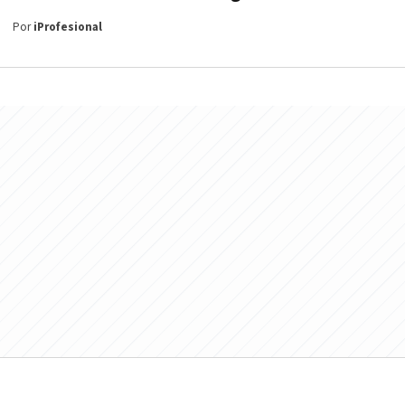
Por
iProfesional