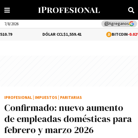
Agreganos
library_add
7/8/2026
DÓLAR CCL
$1,559.41
BITCOIN
-0.02%
$64,528.01
IPROFESIONAL
|
IMPUESTOS
|
PARITARIAS
Confirmado: nuevo aumento
de empleadas domésticas para
febrero y marzo 2026