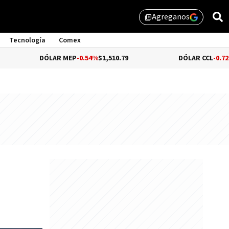
Agreganos
library_add
Tecnología
Comex
DÓLAR MEP
-0.54%
$1,510.79
DÓLAR CCL
-0.72%
$1,559.4