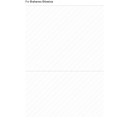
Por
Dolores Olveira