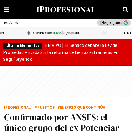
Agreganos
library_add
6/8/2026
ETHEREUM
0.6%
$1,909.00
DÓLAR BNA
0.34
EN VIVO | El Senado debate la Ley de
Último Momento:
Gobierno
Propiedad Privada sin la reforma de tierras extranjeras
→
Seguí leyendo
IPROFESIONAL
|
IMPUESTOS
|
BENEFICIO QUE CONTINÚA
Confirmado por ANSES: el
único grupo del ex Potenciar