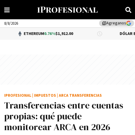
Agreganos
library_add
8/8/2026
ETHEREUM
0.76%
$1,912.00
DÓLAR BNA
0.34%
$1
IPROFESIONAL
|
IMPUESTOS
|
ARCA TRANSFERENCIAS
Transferencias entre cuentas
propias: qué puede
monitorear ARCA en 2026