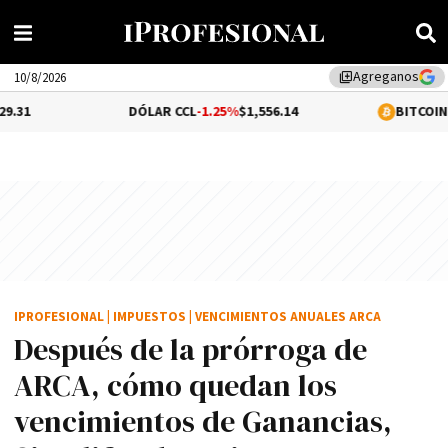
Agreganos
library_add
10/8/2026
DÓLAR CCL
-1.25%
$1,556.14
BITCOIN
-0.06%
$65,
IPROFESIONAL
|
IMPUESTOS
|
VENCIMIENTOS ANUALES ARCA
Después de la prórroga de
ARCA, cómo quedan los
vencimientos de Ganancias,