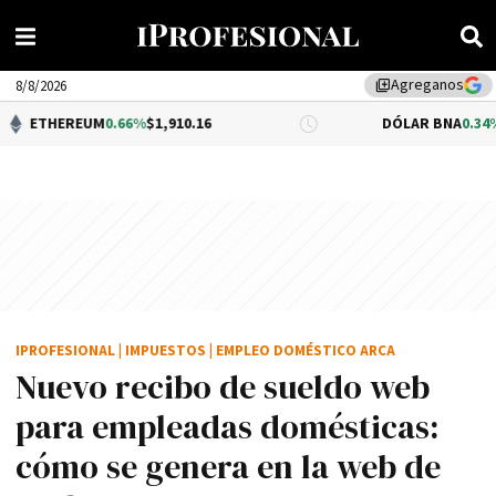
Agreganos
library_add
8/8/2026
EUM
0.66%
$1,910.16
DÓLAR BNA
0.34%
$1,520.00
IPROFESIONAL
|
IMPUESTOS
|
EMPLEO DOMÉSTICO ARCA
Nuevo recibo de sueldo web
para empleadas domésticas:
cómo se genera en la web de