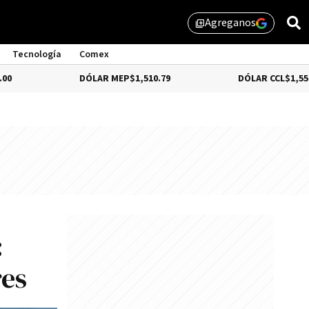
Agreganos
library_add
Tecnología
Comex
DÓLAR MEP
$1,510.79
DÓLAR CCL
$1,559.41
:
res