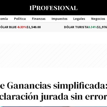
nomía
Política
Finanzas
Impuestos
Legales
Negocios
Management
LUE
-0.33%
$1,540.00
DÓLAR TURISTA
0.34%
$1,976.00
 Ganancias simplificada
laración jurada sin erro