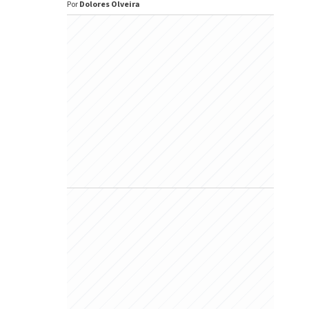
Por
Dolores Olveira