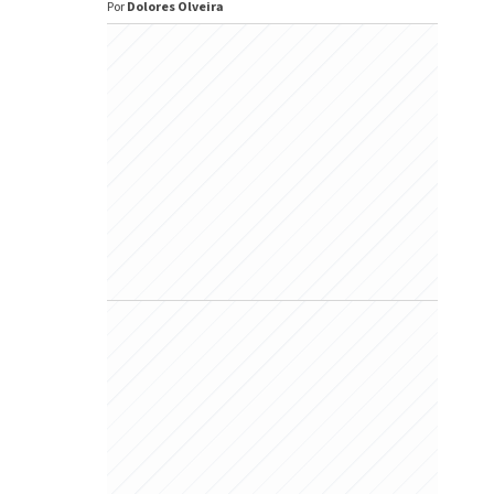
Por
Dolores Olveira