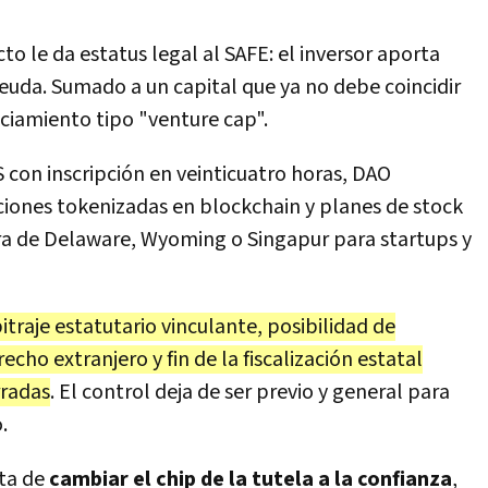
cto le da estatus legal al SAFE: el inversor aporta
 deuda. Sumado a un capital que ya no debe coincidir
nciamiento tipo "venture cap".
AS con inscripción en veinticuatro horas, DAO
ciones tokenizadas en blockchain y planes de stock
ura de Delaware, Wyoming o Singapur para startups y
itraje estatutario vinculante, posibilidad de
echo extranjero y fin de la fiscalización estatal
rradas
. El control deja de ser previo y general para
.
ata de
cambiar el chip de la tutela a la confianza
,