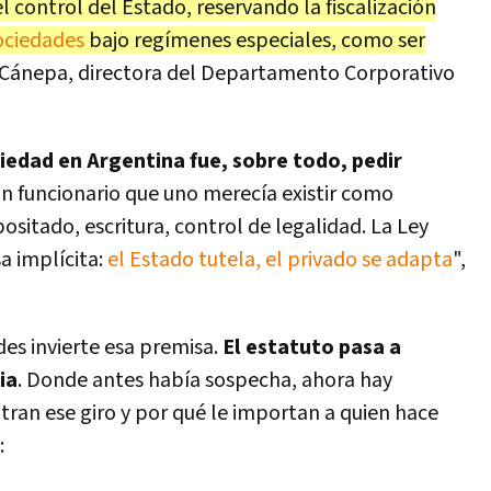
l control del Estado, reservando la
fiscalización
ociedades
bajo regímenes especiales, como ser
a Cánepa, directora del Departamento Corporativo
ciedad en Argentina fue, sobre todo, pedir
un funcionario que uno merecía existir como
ositado, escritura, control de legalidad. La Ley
a implícita:
el Estado tutela, el privado se adapta
",
es invierte esa premisa.
El estatuto pasa a
ia
. Donde antes había sospecha, ahora hay
tran ese giro y por qué le importan a quien hace
: