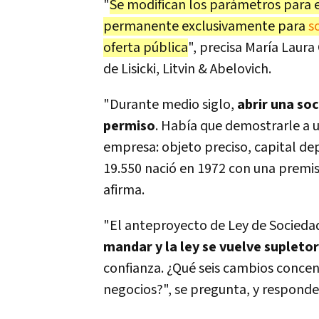
"
Se modifican los parámetros para e
permanente exclusivamente para
s
oferta pública
", precisa María Laur
de Lisicki, Litvin & Abelovich.
"Durante medio siglo,
abrir una so
permiso
. Había que demostrarle a 
empresa: objeto preciso, capital dep
19.550 nació en 1972 con una premis
afirma.
"El anteproyecto de Ley de Sociedad
mandar y la ley se vuelve supletor
confianza. ¿Qué seis cambios concen
negocios?", se pregunta, y responde