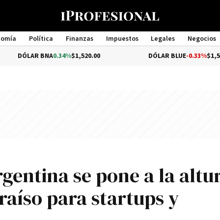
nomía
Política
Finanzas
Impuestos
Legales
Negocios
Management
AR BNA
0.34%
$1,520.00
DÓLAR BLUE
-0.33%
$1,540.00
gentina se pone a la altu
aíso para startups y