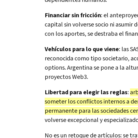
dependientes humanos.
Financiar sin fricción
: el anteproye
capital sin volverse socio ni asumir
con los aportes, se destraba el fina
Vehículos para lo que viene
: las S
reconocida como tipo societario, ac
options. Argentina se pone a la alt
proyectos Web3.
Libertad para elegir las reglas
:
arb
someter los conflictos internos a der
permanente para las sociedades ce
volverse excepcional y especializado
No es un retoque de artículos: se tr