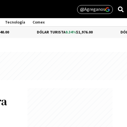
Agreganos
library_add
Tecnología
Comex
DÓLAR TURISTA
0.34%
$1,976.00
DÓLAR MEP
$1
ra