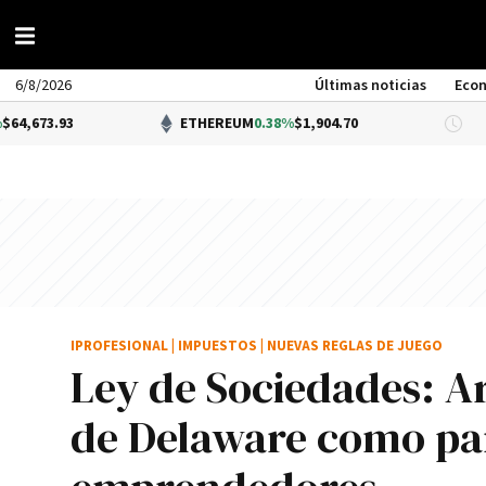
6/8/2026
Últimas noticias
Eco
3
ETHEREUM
0.38%
$1,904.70
DÓL
IPROFESIONAL
|
IMPUESTOS
|
NUEVAS REGLAS DE JUEGO
Ley de Sociedades: Ar
de Delaware como par