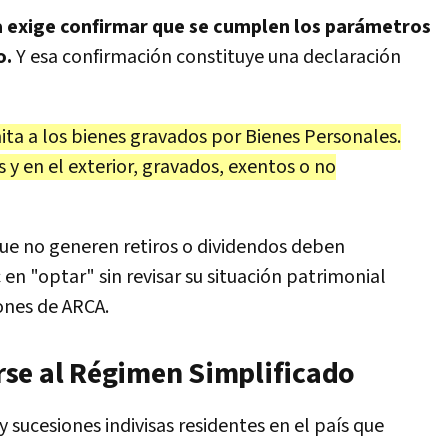
a exige confirmar que se cumplen los parámetros
o.
Y esa confirmación constituye una declaración
ita a los bienes gravados por Bienes Personales.
 y en el exterior, gravados, exentos o no
que no generen retiros o dividendos deben
 en "optar" sin revisar su situación patrimonial
ones de ARCA.
se al Régimen Simplificado
sucesiones indivisas residentes en el país que