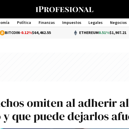
nomía
Política
Finanzas
Impuestos
Legales
Negocios
Management
N
-0.12%
$64,462.55
ETHEREUM
0.51%
$1,907.21
chos omiten al adherir al
 y que puede dejarlos afu