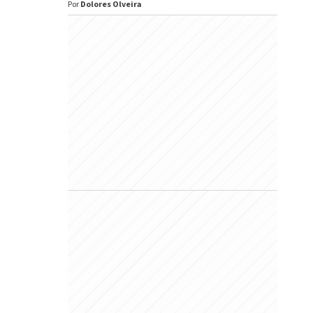
Por
Dolores Olveira