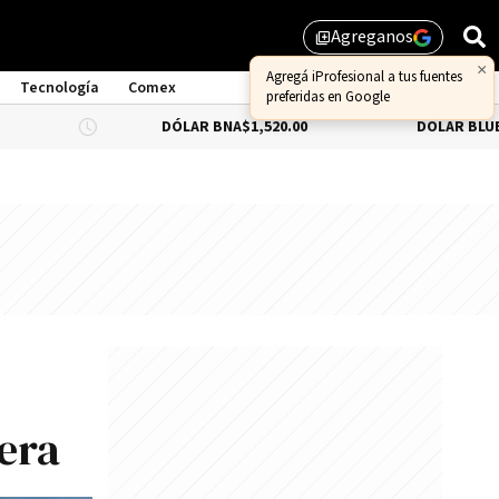
Agreganos
library_add
Tecnología
Comex
DÓLAR BNA
$1,520.00
DÓLAR BLUE
-0.66%
$1,
era