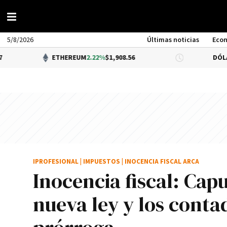
5/8/2026
Últimas noticias
Eco
ETHEREUM
2.22%
$1,908.56
DÓLAR BNA
0.3
IPROFESIONAL
|
IMPUESTOS
|
INOCENCIA FISCAL ARCA
Inocencia fiscal: Cap
nueva ley y los conta