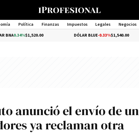
nomía
Política
Finanzas
Impuestos
Legales
Negocios
Management
4%
$1,520.00
DÓLAR BLUE
-0.33%
$1,540.00
uto anunció el envío de u
dores ya reclaman otra