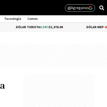
Agreganos
library_add
Tecnología
Comex
DÓLAR TURISTA
0.34%
$1,976.00
DÓLAR MEP
-0.54%
$1,510
na