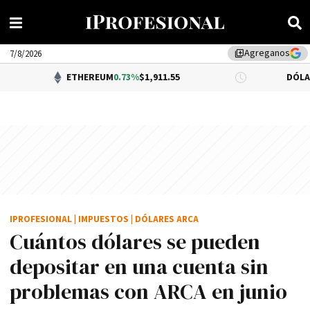
Agreganos
library_add
7/8/2026
ETHEREUM
0.73%
$1,911.55
DÓLAR BNA
0.34%
IPROFESIONAL
|
IMPUESTOS
|
DÓLARES ARCA
Cuántos dólares se pueden
depositar en una cuenta sin
problemas con ARCA en junio