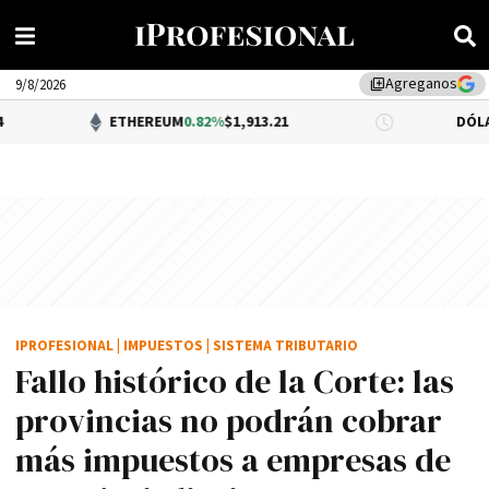
Agreganos
library_add
9/8/2026
ETHEREUM
0.82%
$1,913.21
DÓLAR BNA
0.34
IPROFESIONAL
|
IMPUESTOS
|
SISTEMA TRIBUTARIO
Fallo histórico de la Corte: las
provincias no podrán cobrar
más impuestos a empresas de