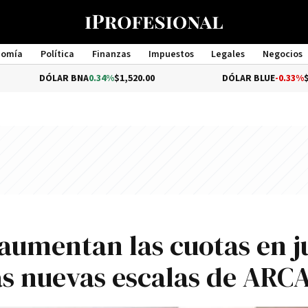
nomía
Política
Finanzas
Impuestos
Legales
Negocios
Management
ÓLAR BNA
0.34%
$1,520.00
DÓLAR BLUE
-0.33%
$1,540.00
aumentan las cuotas en ju
as nuevas escalas de ARC