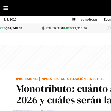
8/8/2026
Últimas noticias
Eco
.00
ETHEREUM
0.86%
$1,913.96
D
IPROFESIONAL
|
IMPUESTOS
|
ACTUALIZACIÓN SEMESTRAL
Monotributo: cuánto 
2026 y cuáles serán l