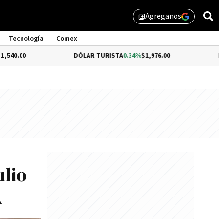
Agreganos
library_add
Tecnología
Comex
DÓLAR TURISTA
0.34%
$1,976.00
DÓLAR MEP
lio
A