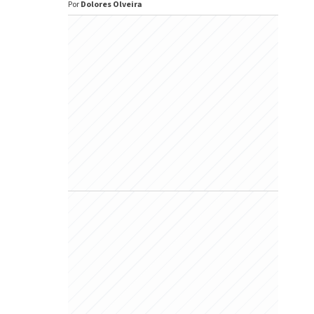
Por
Dolores Olveira