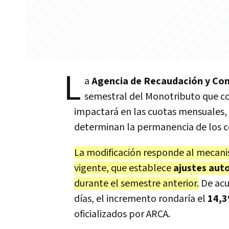
L
a
Agencia de Recaudación y Co
semestral del Monotributo que co
impactará en las cuotas mensuales,
determinan la permanencia de los c
La modificación responde al mecani
vigente, que establece
ajustes aut
durante el semestre anterior.
De acu
días, el incremento rondaría el
14,
oficializados por ARCA.