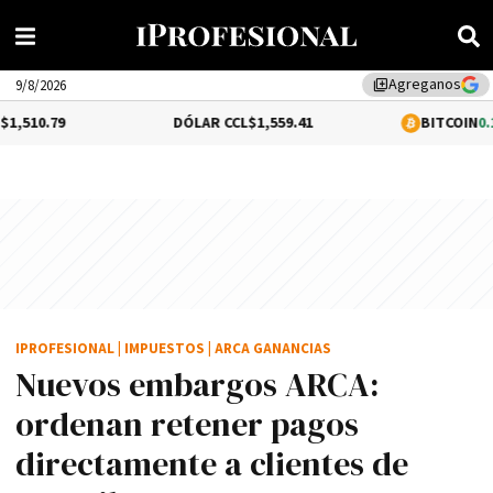
Agreganos
library_add
9/8/2026
DÓLAR CCL
$1,559.41
BITCOIN
0.12%
$64,620
IPROFESIONAL
|
IMPUESTOS
|
ARCA GANANCIAS
Nuevos embargos ARCA:
ordenan retener pagos
directamente a clientes de