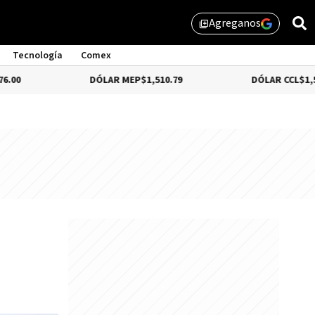
Agreganos
library_add
Tecnología
Comex
DÓLAR MEP
$1,510.79
DÓLAR CCL
$1,559.41