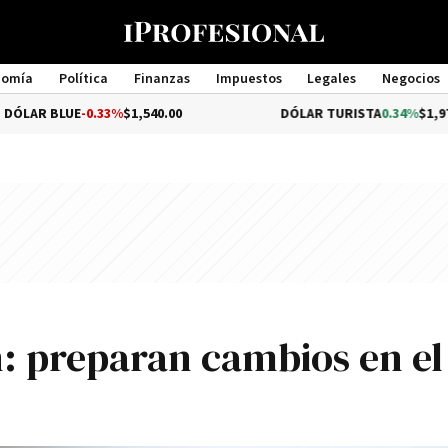
nomía
Política
Finanzas
Impuestos
Legales
Negocios
Management
LUE
-0.33%
$1,540.00
DÓLAR TURISTA
0.34%
$1,976.00
 preparan cambios en el