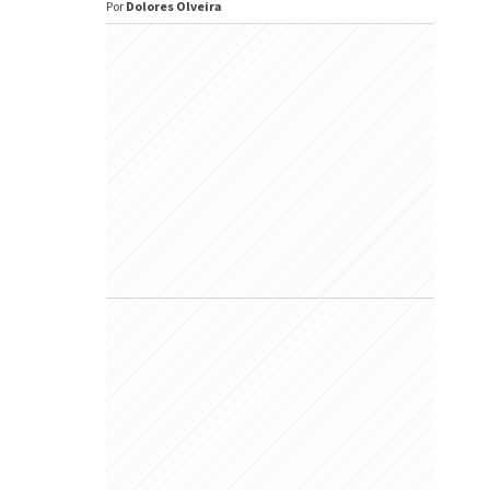
Por
Dolores Olveira