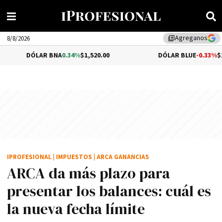
Agreganos
library_add
8/8/2026
DÓLAR BNA
0.34%
$1,520.00
DÓLAR BLUE
-0.33%
$1,540.00
IPROFESIONAL
|
IMPUESTOS
|
ARCA GANANCIAS
ARCA da más plazo para
presentar los balances: cuál es
la nueva fecha límite