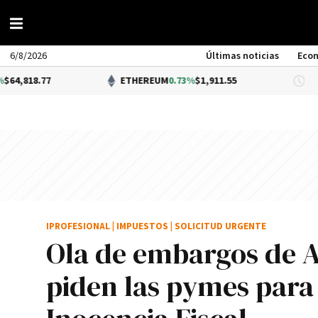
6/8/2026
Últimas noticias
Eco
7
ETHEREUM
0.73%
$1,911.55
DÓL
IPROFESIONAL
|
IMPUESTOS
|
SOLICITUD URGENTE
Ola de embargos de AR
piden las pymes para 