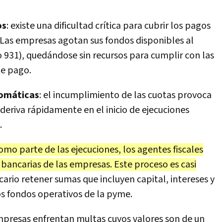
os
: existe una dificultad crítica para cubrir los pagos
 Las empresas agotan sus fondos disponibles al
o 931), quedándose sin recursos para cumplir con las
de pago.
tomáticas
: el incumplimiento de las cuotas provoca
 deriva rápidamente en el inicio de ejecuciones
.
omo parte de las ejecuciones, los agentes fiscales
bancarias de las empresas. Este proceso es casi
ario retener sumas que incluyen capital, intereses y
los fondos operativos de la pyme.
empresas enfrentan multas cuyos valores son de un