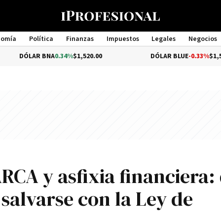
nomía
Política
Finanzas
Impuestos
Legales
Negocios
Management
AR BNA
0.34%
$1,520.00
DÓLAR BLUE
-0.33%
$1,540.00
CA y asfixia financiera:
salvarse con la Ley de