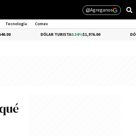
Agreganos
library_add
Tecnología
Comex
DÓLAR TURISTA
0.34%
$1,976.00
DÓLAR MEP
-0
 qué