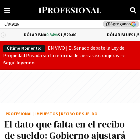
Agreganos
library_add
6/8/2026
DÓLAR BNA
0.34%
$1,520.00
DÓLAR BLUE
$1,540.00
EN VIVO | El Senado debate la Ley de
Último Momento:
Gobierno
Propiedad Privada sin la reforma de tierras extranjeras
→
Seguí leyendo
IPROFESIONAL
|
IMPUESTOS
|
RECIBO DE SUELDO
El dato que falta en el recibo
de sueldo: Gobierno ajustará