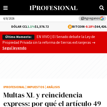
Agreganos
library_add
6/8/2026
AR CCL
1.1%
$1,576.72
BITCOIN
-0.18%
$64,426.00
EN VIVO | El Senado debate la Ley de
Último Momento:
Gobierno
Propiedad Privada sin la reforma de tierras extranjeras
→
Seguí leyendo
IPROFESIONAL
|
IMPUESTOS
|
ANÁLISIS
Multas XL y reincidencia
express: por qué el artículo 49