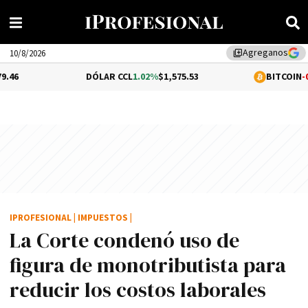
Agreganos
library_add
10/8/2026
DÓLAR CCL
1.02%
$1,575.53
BITCOIN
-0.53%
$64,20
IPROFESIONAL
|
IMPUESTOS
|
La Corte condenó uso de
figura de monotributista para
reducir los costos laborales