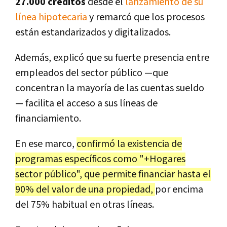
27.000 créditos
desde el
lanzamiento de su
línea hipotecaria
y remarcó que los procesos
están estandarizados y digitalizados.
Además, explicó que su fuerte presencia entre
empleados del sector público —que
concentran la mayoría de las cuentas sueldo
— facilita el acceso a sus líneas de
financiamiento.
En ese marco,
confirmó la existencia de
programas específicos como "+Hogares
sector público", que permite financiar hasta el
90% del valor de una propiedad,
por encima
del 75% habitual en otras líneas.