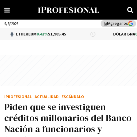
Agreganos
library_add
9/8/2026
THEREUM
0.41%
$1,905.45
DÓLAR BNA
0.34%
$1,5
IPROFESIONAL
|
ACTUALIDAD
|
ESCÁNDALO
Piden que se investiguen
créditos millonarios del Banco
Nación a funcionarios y