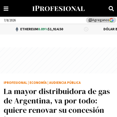
Agreganos
library_add
7/8/2026
ETHEREUM
0.89%
$1,914.50
DÓLAR BNA
0.34%
$1,
IPROFESIONAL
|
ECONOMÍA
|
AUDIENCIA PÚBLICA
La mayor distribuidora de gas
de Argentina, va por todo:
quiere renovar su concesión