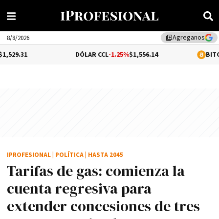
Agreganos
library_add
8/8/2026
DÓLAR CCL
-1.25%
$1,556.14
BITCOIN
-0.02%
$
IPROFESIONAL
|
POLÍTICA
|
HASTA 2045
Tarifas de gas: comienza la
cuenta regresiva para
extender concesiones de tres