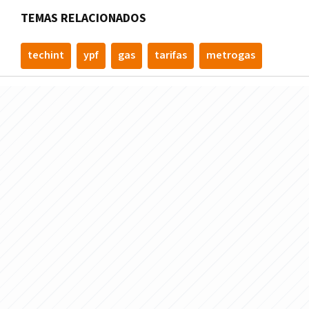
TEMAS RELACIONADOS
techint
ypf
gas
tarifas
metrogas