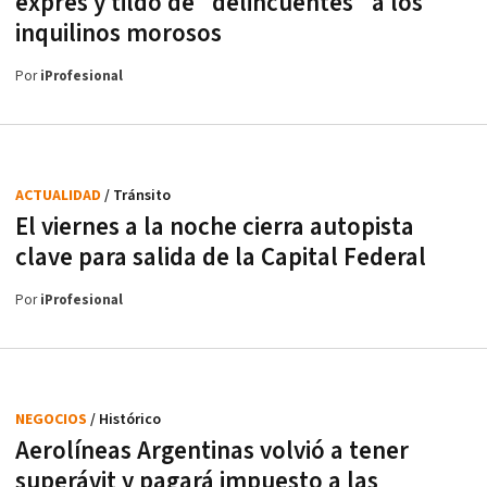
exprés y tildó de "delincuentes" a los
inquilinos morosos
Por
iProfesional
ACTUALIDAD
/ Tránsito
El viernes a la noche cierra autopista
clave para salida de la Capital Federal
Por
iProfesional
NEGOCIOS
/ Histórico
Aerolíneas Argentinas volvió a tener
superávit y pagará impuesto a las