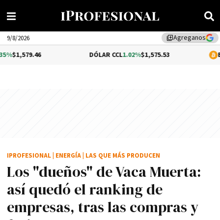
Agreganos
library_add
9/8/2026
46
DÓLAR CCL
1.02%
$1,575.53
BITCOIN
$64,
IPROFESIONAL
|
ENERGÍA
|
LAS QUE MÁS PRODUCEN
Los "dueños" de Vaca Muerta:
así quedó el ranking de
empresas, tras las compras y