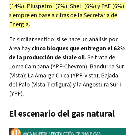
(14%), Pluspetrol (7%), Shell (6%) y PAE (6%),
siempre en base a cifras de la Secretaría de
Energía.
En similar sentido, si se hace un análisis por
área hay
cinco bloques que entregan el 63%
de la producción de shale oil
. Se trata de
Loma Campana (YPF-Chevron), Bandurria Sur
(Vista); La Amarga Chica (YPF-Vista); Bajada
del Palo (Vista-Trafigura) y la Angostura Sur I
(YPF).
El escenario del gas natural